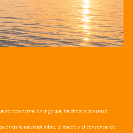
quiero detenerme en algo que muchas veces pasa
atrás la incertidumbre, el miedo y el cansancio del