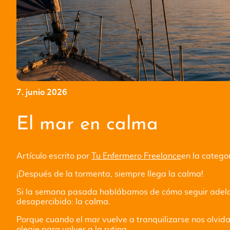
7. junio 2026
El mar en calma
Artículo escrito por
Tu Enfermero Freelance
en la catego
¡Después de la tormenta, siempre llega la calma!
Si la semana pasada hablábamos de cómo seguir adela
desapercibido: la calma.
Porque cuando el mar vuelve a tranquilizarse nos olvi
oleaje para volver a la rutina.