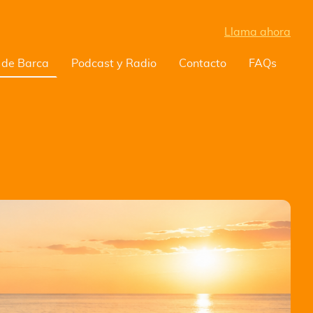
Llama ahora
 de Barca
Podcast y Radio
Contacto
FAQs